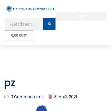
Conditions Générales d’Utilisation
0,00
€
0
pz
0 Commentaires
31 Août 2021