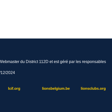
e Webmaster du District 112D et est géré par les responsables
9/12/2024
lcif.org
lionsbelgium.be
lionsclubs.org