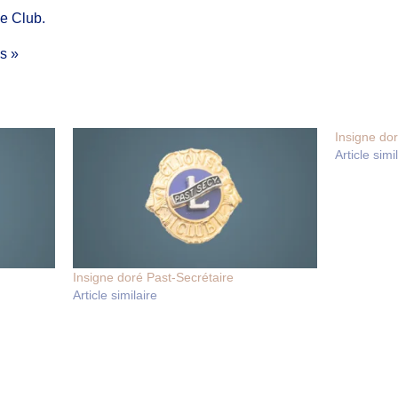
de Club.
’s »
Insigne do
Article simi
Insigne doré Past-Secrétaire
Article similaire