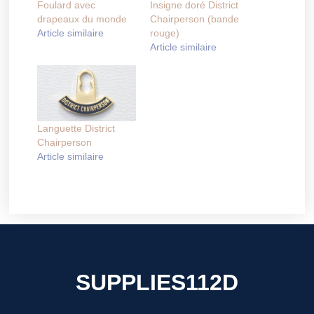
Foulard avec
Insigne doré District
drapeaux du monde
Chairperson (bande
Article similaire
rouge)
Article similaire
Languette District
Chairperson
Article similaire
SUPPLIES112D